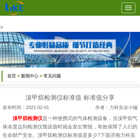
Togg
navi
>
首页
>
新闻中心
>
常见问题
溴甲烷检测仪标准值 标准值分享
发布时间：2021-02-01
作者：力科实业小编
溴甲烷检测仪
是一种便携式的气体检测设备，当溴甲烷气
体浓度达到检测仪预设值时就会发出警报，有效保障了人们的
生命财产安全。溴甲烷检测仪标准值是多少?下面济南力科实