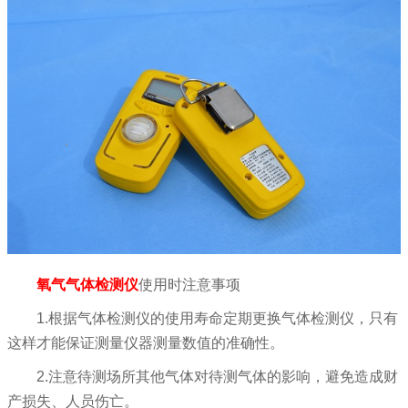
氧气气体检测仪
使用时注意事项
1.根据气体检测仪的使用寿命定期更换气体检测仪，只有
这样才能保证测量仪器测量数值的准确性。
2.注意待测场所其他气体对待测气体的影响，避免造成财
产损失、人员伤亡。