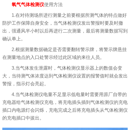
氧气气体检测仪
使用方法
1.在对待测场所进行测量之前要根据所测气体的特点做好
防护工作保障自身安全，当气体检测仪发出警报时要及时撤
出，强通风半小时以后再进行二次测量，最后将测量数据写到
确认单上。
2.根据测量数据确定是否需要翻转警示牌，将警示牌悬挂
在测量地点的入口处警示经过此区域的来往人员。
3.当气体发生泄露时，气体检测仪显示器上的数值会变
大，当待测气体浓度达到气体检测仪设置的报警值时就会发出
警报，指示灯会亮起。
4.当气体检测仪电量不足显示低电量时需要用原厂自带的
充电器给气体检测仪充电，将充电插头插到气体检测仪的充电
插口内电源灯会闪烁，充电完成之后将充电插头从气体检测仪
的充电插口中拔出。