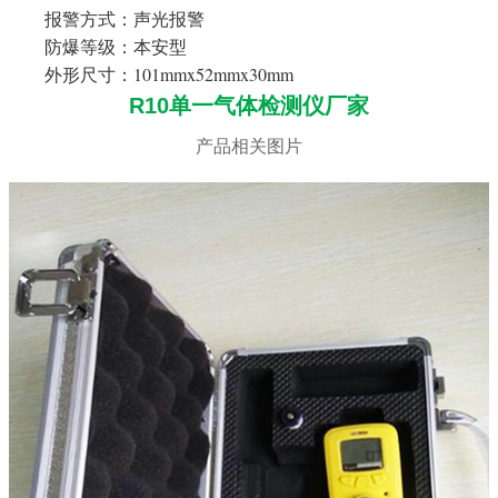
报警方式：声光报警
防爆等级：本安型
外形尺寸：101mmx52mmx30mm
R10单一气体检测仪厂家
产品相关图片