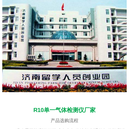
R10单一气体检测仪厂家
产品选购流程