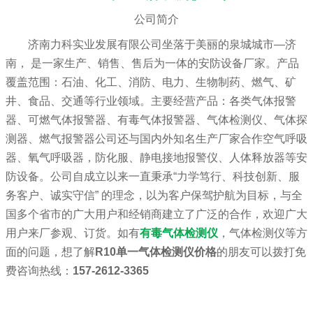
公司简介
济南力科实业发展有限公司坐落于美丽的泉城城市—济
南， 是一家生产、销售、售后为一体的安防设备厂家。产品
覆盖范围：石油、化工、消防、电力、生物制药、燃气、矿
井、食品、交通等行业领域。主要经营产品：各类气体报警
器、可燃气体报警器、有毒气体报警器、气体检测仪、气体探
测器、燃气报警器公司还与国内外知名生产厂家合作空气呼吸
器、氧气呼吸器，防化服、静电接地报警仪、人体释放器等安
防设备。公司自成立以来一直秉承“力学笃行、科技创新、服
务客户、诚实守信” 的理念，以为客户保驾护航为目标，与全
国多个省市的广大用户和经销商建立了广泛的合作，欢迎广大
用户来厂参观、订货。如有
有毒气体检测仪
，气体检测仪等方
面的问题，想了解
R10单一气体检测仪价格
的朋友可以拨打免
费咨询热线：
157-2612-3365